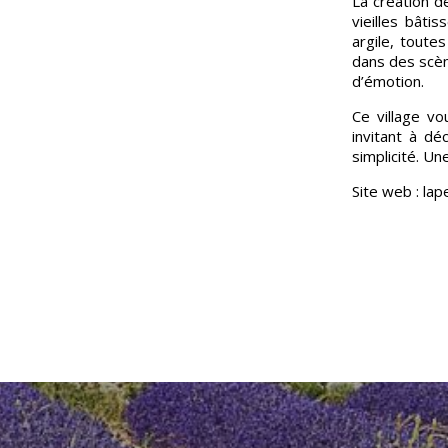
La création d
vieilles bâti
argile, toute
dans des scèn
d’émotion.
Ce village v
invitant à dé
simplicité. U
Site web : la