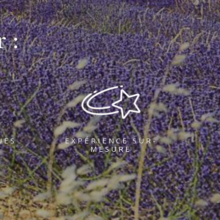
 :
UES
EXPÉRIENCE SUR-
MESURE