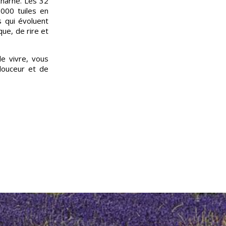
charné. Les 32
.000 tuiles en
s qui évoluent
ue, de rire et
e vivre, vous
douceur et de