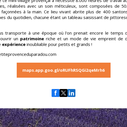
e ce mini-village provençal a nécessité 8.000 heures de travail a
sses, réalisées avec un soin méticuleux, sont composées de 50
s façonnées à la main. Ce lieu vivant abrite plus de 400 santon
es du quotidien, chacune étant un tableau saisissant de pittoresq
ous transporte à une époque où l'on prenait encore le temps d
couvrir un
patrimoine
riche et un mode de vie empreint de 
ne
expérience
inoubliable pour petits et grands !
petiteprovenceduparadou.com
maps.app.goo.gl/oRUFhRSQGi2qeMrh6