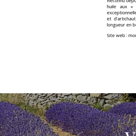
Reconnu depui
huile aux « 
exceptionnelle
et d’articha
longueur en bo
Site web : mou