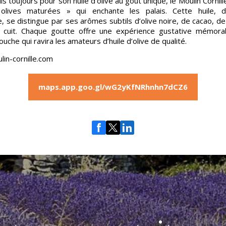
s toujours pour son huile d’olive au goût unique, le Moulin Cornil
olives maturées » qui enchante les palais. Cette huile, 
, se distingue par ses arômes subtils d’olive noire, de cacao, de
ut cuit. Chaque goutte offre une expérience gustative mémora
uche qui ravira les amateurs d’huile d’olive de qualité.
lin-cornille.com
maps.app.goo.gl/wG2yKfNRhnhn7dCZ6