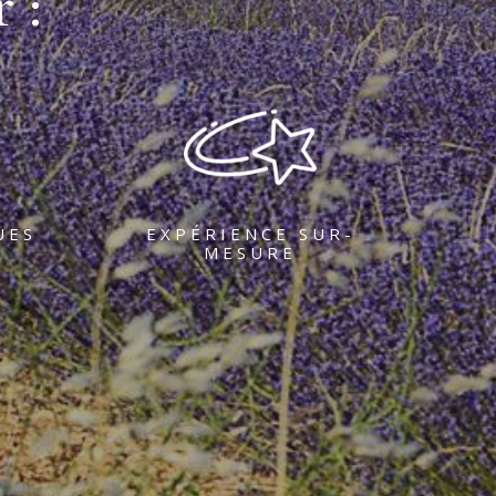
 :
UES
EXPÉRIENCE SUR-
MESURE