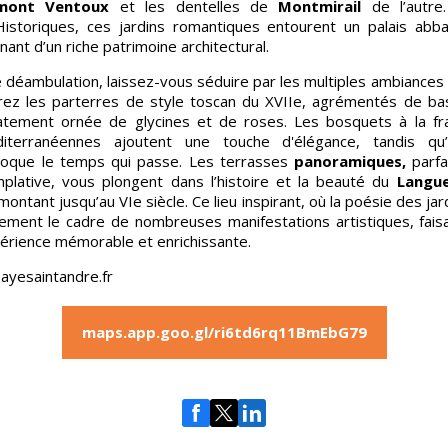
mont Ventoux
et les dentelles de
Montmirail
de l’autre
storiques, ces jardins romantiques entourent un palais abbat
nant d’un riche patrimoine architectural.
re déambulation, laissez-vous séduire par les multiples ambiances 
orez les parterres de style toscan du XVIIe, agrémentés de ba
catement ornée de glycines et de roses. Les bosquets à la fra
diterranéennes ajoutent une touche d'élégance, tandis qu’
voque le temps qui passe. Les terrasses
panoramiques,
parfa
plative, vous plongent dans l’histoire et la beauté du
Langu
ontant jusqu’au VIe siècle. Ce lieu inspirant, où la poésie des ja
alement le cadre de nombreuses manifestations artistiques, fai
périence mémorable et enrichissante.
bayesaintandre.fr
maps.app.goo.gl/ri6td6rq11BmEbG79