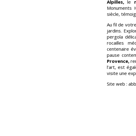
Alpilles,
le
Monuments Hi
siècle, témoig
Au fil de vot
jardins. Expl
pergola déli
rocailles mé
centenaire é
pause contem
Provence,
rem
l’art, est ég
visite une ex
Site web : ab