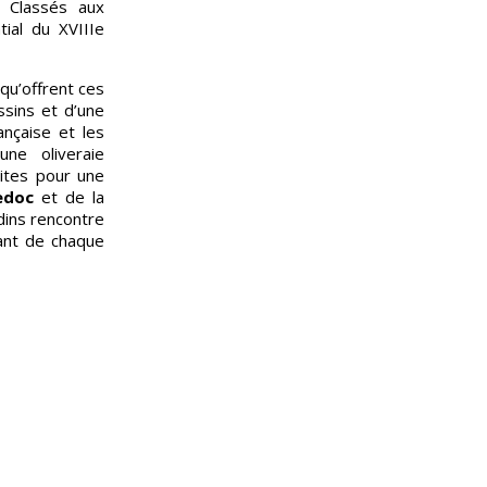
. Classés aux
ial du XVIIIe
qu’offrent ces
ssins et d’une
nçaise et les
une oliveraie
ites pour une
edoc
et de la
rdins rencontre
sant de chaque