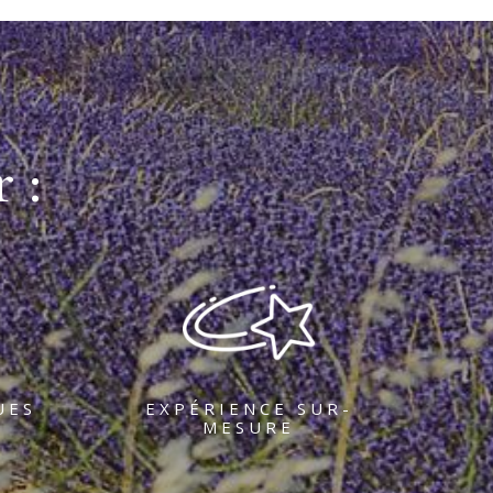
 :
UES
EXPÉRIENCE SUR-
MESURE